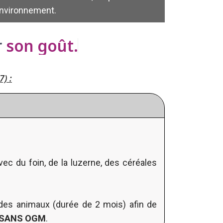
’environnement.
r
s
o
n
g
o
û
t
.
) :
vec du foin, de la luzerne, des céréales
n des animaux (durée de 2 mois) afin de
SANS OGM
.