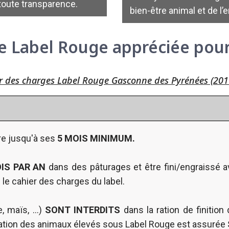
toute transparence.
bien-être animal et de l
e Label Rouge appréciée pou
ier des charges Label Rouge Gasconne des Pyrénées (2017
ère jusqu'à ses
5 MOIS MINIMUM.
OIS PAR AN
dans des pâturages et être fini/engraissé a
le cahier des charges du label.
, maïs, ...)
SONT INTERDITS
dans la ration de finitio
entation des animaux élevés sous Label Rouge est assurée