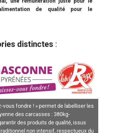
mal, une rémunération juste pour le
limentation de qualité pour le
ries distinctes
:
-vous fondre ! » permet de labelliser les
yenne des carcasses : 380kg-
arantir des produits de qualité, issus
raditionnel non intensif, respectueux du