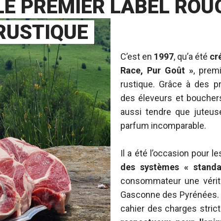
LE PREMIER LABEL ROU
RUSTIQUE
C’est en
1997
, qu’a été
cr
Race, Pur Goût »
, prem
rustique. Grâce à des pr
des éleveurs et boucher
aussi tendre que juteuse
parfum incomparable.
Il a été l’occasion pour le
des systèmes « stand
consommateur une vérita
Gasconne des Pyrénées. 
cahier des charges stric