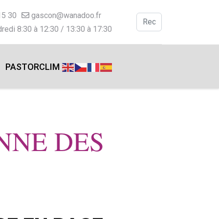
15 30
gascon@wanadoo.fr
Valider
redi 8:30 à 12:30 / 13:30 à 17:30
Type 2 or more charac
PASTORCLIM
NNE DES