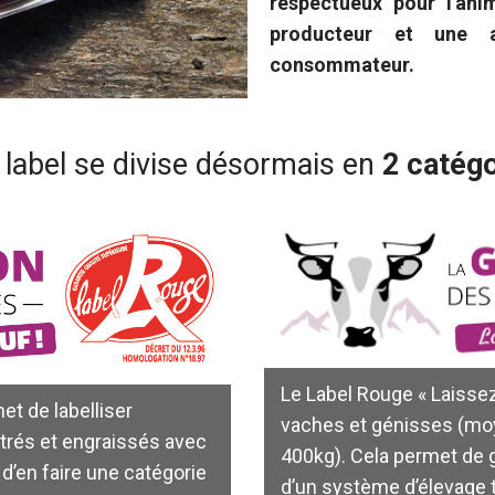
respectueux pour l'ani
producteur et une a
consommateur.
 label se divise désormais en
2 catégo
Le Label Rouge « Laissez
et de labelliser
vaches et génisses (mo
trés et engraissés avec
400kg). Cela permet de g
’en faire une catégorie
d’un système d’élevage t