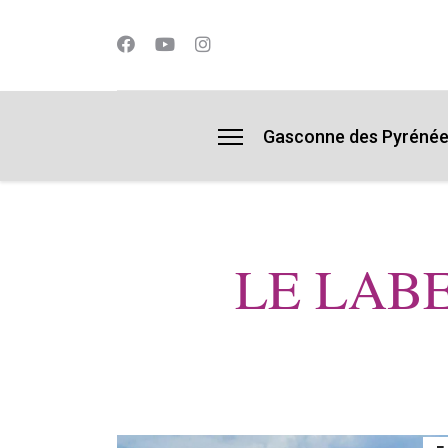
lts.
Gasconne des Pyréné
LE LAB