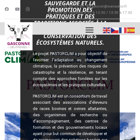
SAUVEGARDE ET LA
+33 5 61 60 15 30
gascon@wanadoo.fr
PROMOTION DES
Lundi au Vendredi 8:30 à 12:30 / 13:30 à 17:30
PRATIQUES ET DES
TRADITIONS ASSOCIÉS À LA
TRANSHUMANCE POUR LA
CONSERVATION DES
ÉCOSYSTÈMES NATURELS.
Le projet PASTORCLIM a pour objectif de
favoriser l'adaptation au changement
I
climatique, la prévention des risques de
catastrophe et la résilience, en tenant
PASTORCLIM
compte des approches fondées sur les
écosystèmes et les pratiques culturelles.
EFA 077-01
PASTORCLIM est un consortium de travail
associant des associations d'éleveurs
de races bovines et ovines allaitantes,
des organismes de recherche ou
d'accompagnement, des centres de
formation et des gouvernements locaux
ayant pour but commun de développer et
de promouvoir des solutions basées sur