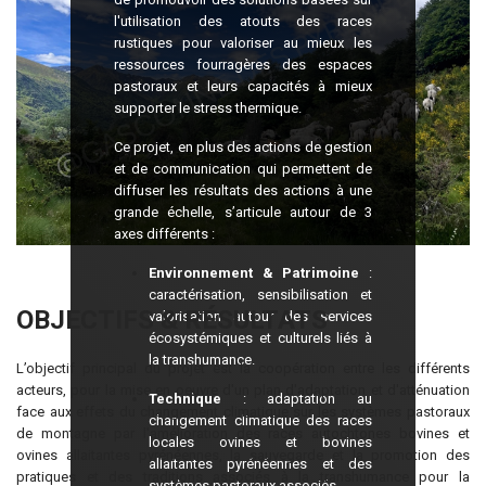
l'utilisation des atouts des races
rustiques pour valoriser au mieux les
ressources fourragères des espaces
pastoraux et leurs capacités à mieux
supporter le stress thermique.
Ce projet, en plus des actions de gestion
et de communication qui permettent de
diffuser les résultats des actions à une
grande échelle, s’articule autour de 3
axes différents :
Environnement & Patrimoine
:
caractérisation, sensibilisation et
OBJECTIFS & RÉSULTATS
valorisation autour des services
écosystémiques et culturels liés à
la transhumance.
L’objectif principal du projet est la coopération entre les différents
acteurs, pour la mise en oeuvre d'un plan d'adaptation et d'atténuation
Technique
: adaptation au
face aux effets du changement climatique sur les systèmes pastoraux
changement climatique des races
de montagne par l'amélioration des races autochtones bovines et
locales ovines et bovines
ovines allaitantes pyrénéennes, la sauvegarde et la promotion des
allaitantes pyrénéennes et des
pratiques et des traditions associés à la transhumance pour la
systèmes pastoraux associés.