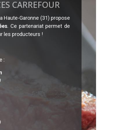
CES CARREFOUR
a Haute-Garonne (31) propose
ées
. Ce partenariat permet de
r les producteurs !
e :
n
0
0