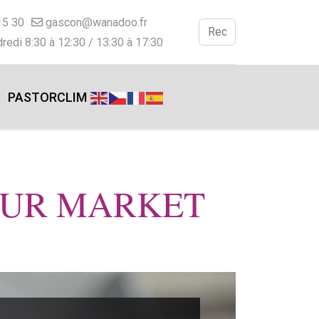
15 30
gascon@wanadoo.fr
Valider
redi 8:30 à 12:30 / 13:30 à 17:30
Type 2 or more charac
PASTORCLIM
OUR MARKET