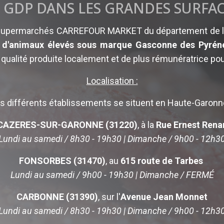
 GDP DANS LES GRANDES SURFA
 supermarchés CARREFOUR MARKET du département de l
e d'animaux élevés sous marque Gasconne des Pyrén
qualité produite localement et de plus rémunératrice pou
Localisation :
s différents établissements se situent en Haute-Garonn
CAZERES-SUR-GARONNE (31220)
, à la
Rue Ernest Rena
Lundi au samedi / 8h30 - 19h30 | Dimanche / 9h00 - 12h3
FONSORBES (31470)
, au
615 route de Tarbes
Lundi au samedi / 9h00 - 19h30 | Dimanche / FERMÉ
CARBONNE (31390)
, sur l'
Avenue Jean Monnet
Lundi au samedi / 8h30 - 19h30 | Dimanche / 9h00 - 12h3