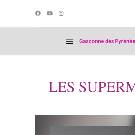
lts.
Gasconne des Pyréné
LES SUPER