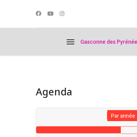
lts.
Gasconne des Pyréné
Agenda
Par année