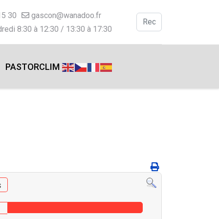
15 30
gascon@wanadoo.fr
Valider
redi 8:30 à 12:30 / 13:30 à 17:30
Type 2 or more charac
PASTORCLIM
s