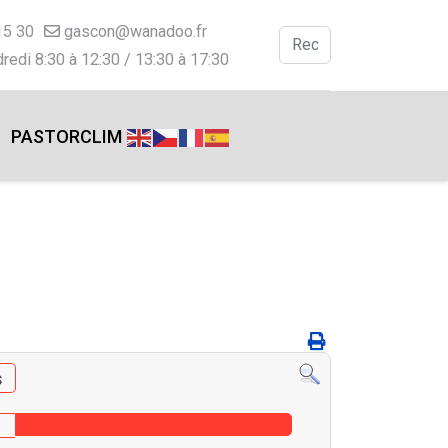
15 30
gascon@wanadoo.fr
Valider
redi 8:30 à 12:30 / 13:30 à 17:30
Type 2 or more charac
PASTORCLIM
s