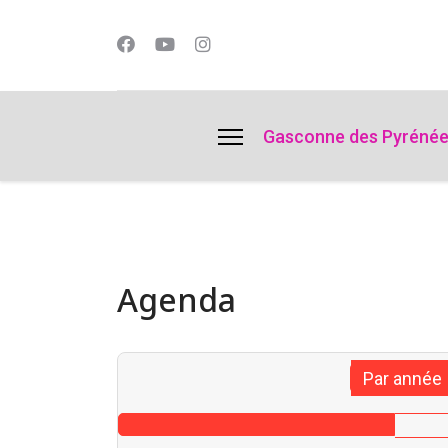
lts.
Gasconne des Pyréné
Agenda
Par année