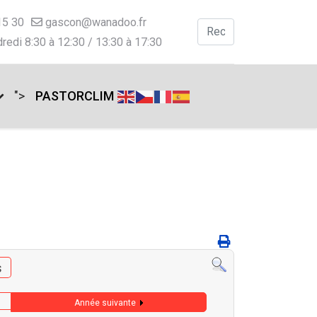
15 30
gascon@wanadoo.fr
Valider
redi 8:30 à 12:30 / 13:30 à 17:30
Type 2 or more charac
">
PASTORCLIM
s
Année suivante