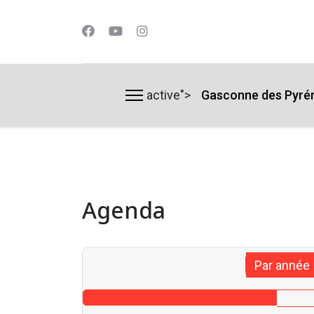
active">
Gasconne des Pyré
lts.
Agenda
Par année