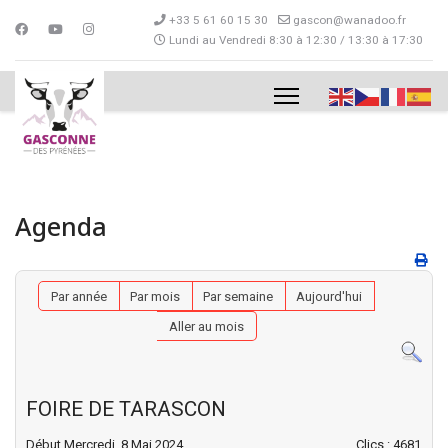
+33 5 61 60 15 30
gascon@wanadoo.fr
Lundi au Vendredi 8:30 à 12:30 / 13:30 à 17:30
Agenda
Par année
Par mois
Par semaine
Aujourd'hui
Aller au mois
FOIRE DE TARASCON
Début Mercredi, 8 Mai 2024
Clics
: 4681