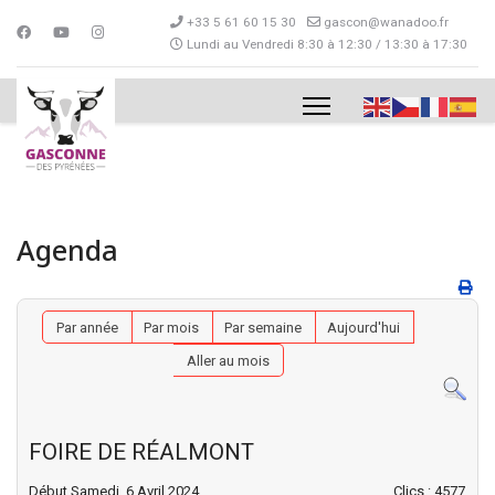
+33 5 61 60 15 30
gascon@wanadoo.fr
Lundi au Vendredi 8:30 à 12:30 / 13:30 à 17:30
Agenda
Par année
Par mois
Par semaine
Aujourd'hui
Aller au mois
FOIRE DE RÉALMONT
Début Samedi, 6 Avril 2024
Clics
: 4577