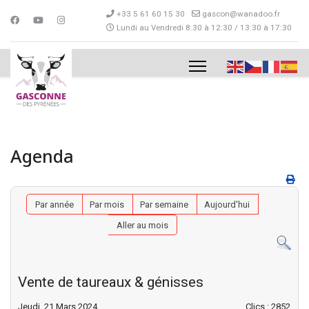
+33 5 61 60 15 30
gascon@wanadoo.fr
Lundi au Vendredi 8:30 à 12:30 / 13:30 à 17:30
Agenda
Par année
Par mois
Par semaine
Aujourd'hui
Aller au mois
Vente de taureaux & génisses
Jeudi, 21 Mars 2024
Clics
: 2852