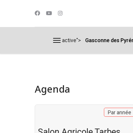
active">
Gasconne des Pyré
lts.
Agenda
Par année
Salon Agricole Tarbes