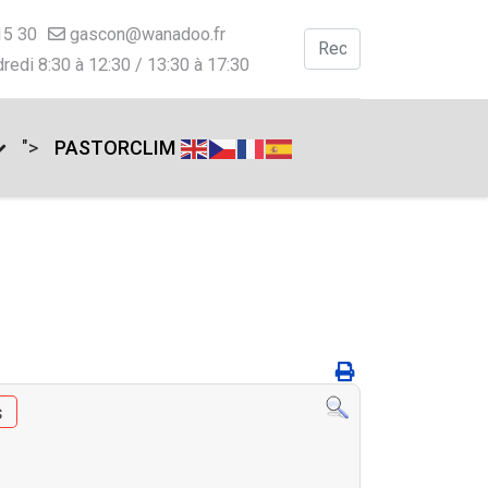
15 30
gascon@wanadoo.fr
Valider
redi 8:30 à 12:30 / 13:30 à 17:30
Type 2 or more charac
">
PASTORCLIM
s