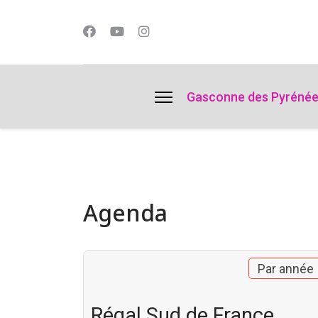
lts.
Gasconne des Pyréné
Agenda
Par année
Régal Sud de France