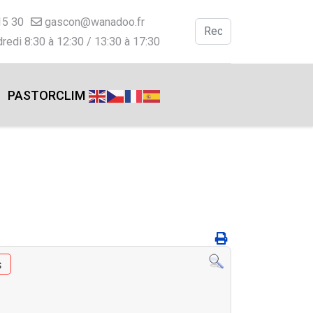
15 30
gascon@wanadoo.fr
Valider
redi 8:30 à 12:30 / 13:30 à 17:30
Type 2 or more charac
PASTORCLIM
s