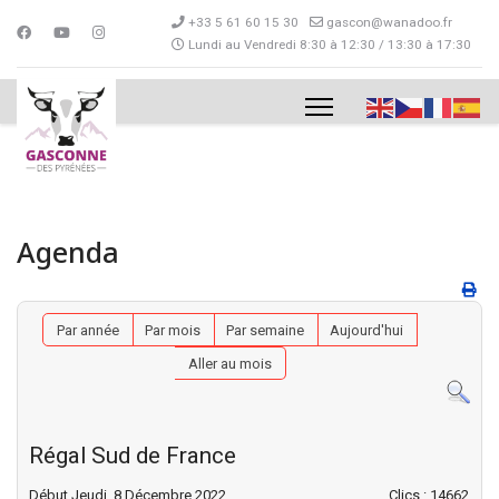
+33 5 61 60 15 30
gascon@wanadoo.fr
Lundi au Vendredi 8:30 à 12:30 / 13:30 à 17:30
Agenda
Par année
Par mois
Par semaine
Aujourd'hui
Aller au mois
Régal Sud de France
Début Jeudi, 8 Décembre 2022
Clics
: 14662