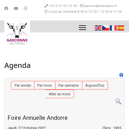
+33 5 61 60 15 30
gascon@wanadoo.fr
Lundi au Vendredi 8:30 à 12:30 / 13:30 à 17:30
Agenda
Par année
Par mois
Par semaine
Aujourd'hui
Aller au mois
Foire Annuelle Andorre
Jeudi, 27 Octobre 2022
Clics
: 1935