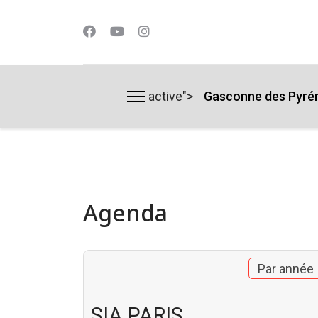
active">
Gasconne des Pyré
lts.
Agenda
Par année
SIA PARIS