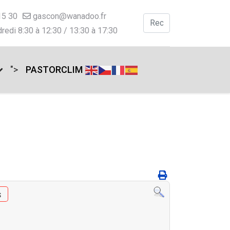
15 30
gascon@wanadoo.fr
Valider
redi 8:30 à 12:30 / 13:30 à 17:30
Type 2 or more charac
">
PASTORCLIM
s