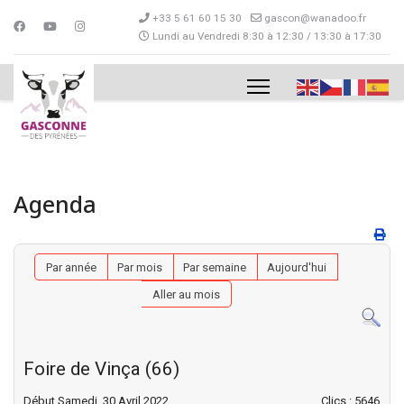
+33 5 61 60 15 30
gascon@wanadoo.fr
Lundi au Vendredi 8:30 à 12:30 / 13:30 à 17:30
Agenda
Par année
Par mois
Par semaine
Aujourd'hui
Aller au mois
Foire de Vinça (66)
Début Samedi, 30 Avril 2022
Clics
: 5646