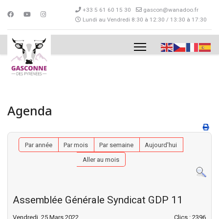
+33 5 61 60 15 30
gascon@wanadoo.fr
Lundi au Vendredi 8:30 à 12:30 / 13:30 à 17:30
Agenda
Par année
Par mois
Par semaine
Aujourd'hui
Aller au mois
Assemblée Générale Syndicat GDP 11
Vendredi, 25 Mars 2022
Clics
: 2396