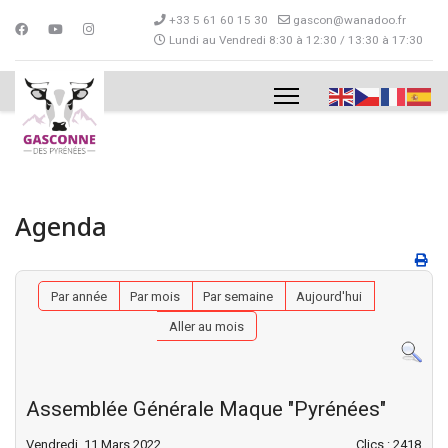
+33 5 61 60 15 30
gascon@wanadoo.fr
Lundi au Vendredi 8:30 à 12:30 / 13:30 à 17:30
Agenda
Par année
Par mois
Par semaine
Aujourd'hui
Aller au mois
Assemblée Générale Maque "Pyrénées"
Vendredi, 11 Mars 2022
Clics
: 2418