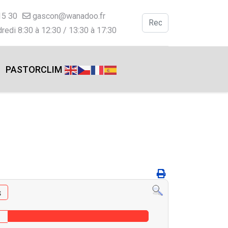
15 30
gascon@wanadoo.fr
Valider
redi 8:30 à 12:30 / 13:30 à 17:30
Type 2 or more charac
PASTORCLIM
s