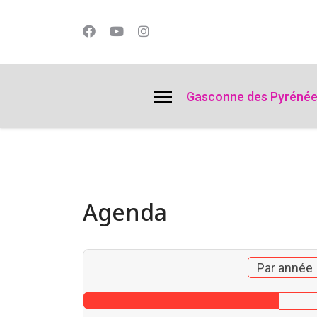
lts.
Gasconne des Pyréné
Agenda
Par année