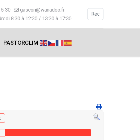
15 30
gascon@wanadoo.fr
Valider
redi 8:30 à 12:30 / 13:30 à 17:30
Type 2 or more charac
PASTORCLIM
s