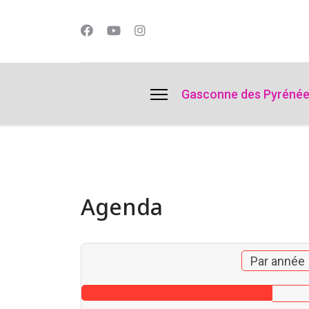
lts.
Gasconne des Pyréné
Agenda
Par année