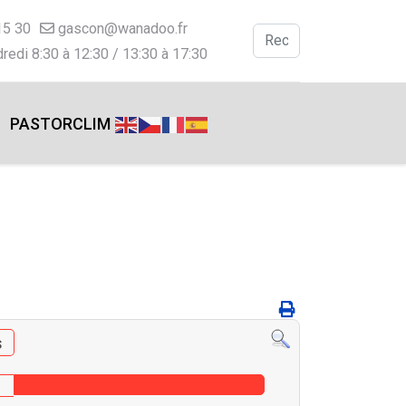
15 30
gascon@wanadoo.fr
Valider
redi 8:30 à 12:30 / 13:30 à 17:30
Type 2 or more charac
PASTORCLIM
s