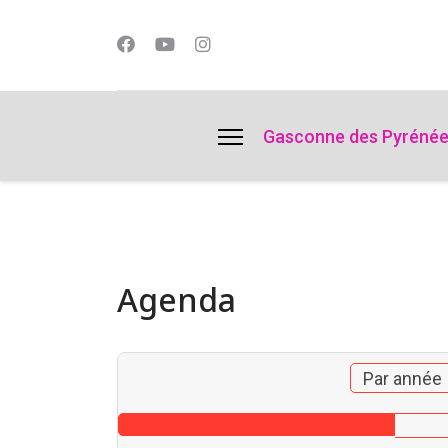
lts.
Gasconne des Pyréné
Agenda
Par année