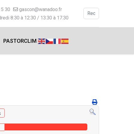
15 30
gascon@wanadoo.fr
Valider
redi 8:30 à 12:30 / 13:30 à 17:30
Type 2 or more charac
PASTORCLIM
s