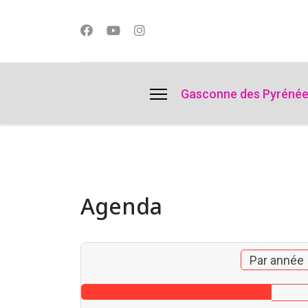
lts.
Gasconne des Pyréné
Agenda
Par année