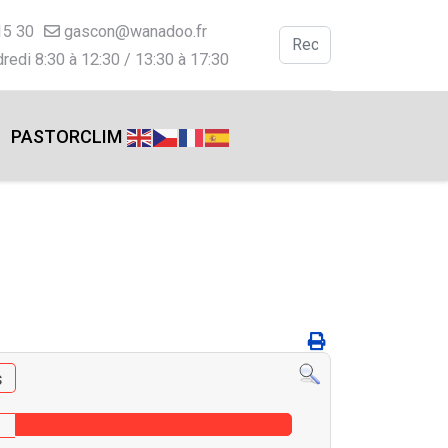
15 30
gascon@wanadoo.fr
Valider
redi 8:30 à 12:30 / 13:30 à 17:30
Type 2 or more charac
PASTORCLIM
s