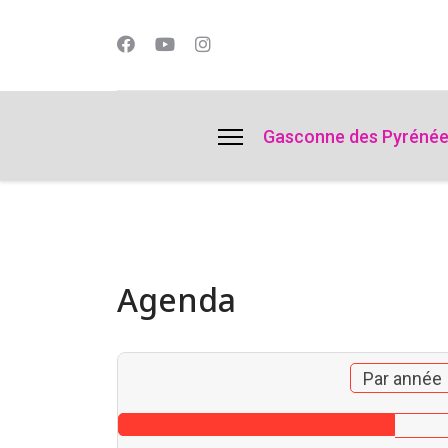
lts.
Gasconne des Pyréné
Agenda
Par année