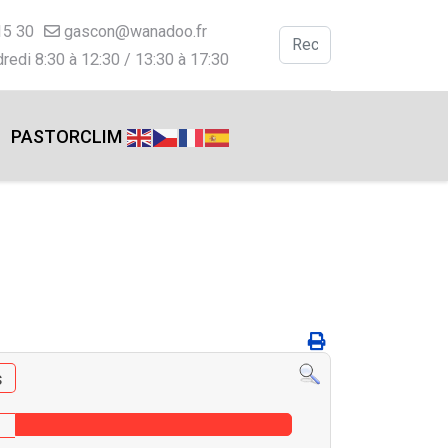
15 30
gascon@wanadoo.fr
Valider
redi 8:30 à 12:30 / 13:30 à 17:30
Type 2 or more charac
PASTORCLIM
s