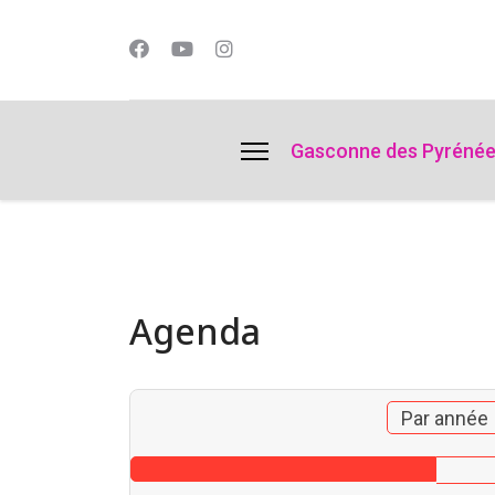
lts.
Gasconne des Pyréné
Agenda
Par année