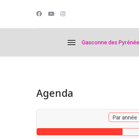
lts.
Gasconne des Pyréné
Agenda
Par année