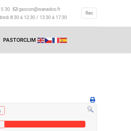
15 30
gascon@wanadoo.fr
Valider
redi 8:30 à 12:30 / 13:30 à 17:30
Type 2 or more charac
PASTORCLIM
s