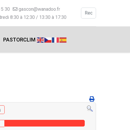
15 30
gascon@wanadoo.fr
Valider
redi 8:30 à 12:30 / 13:30 à 17:30
Type 2 or more charac
PASTORCLIM
s