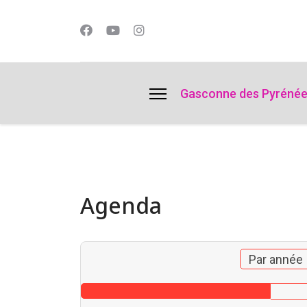
lts.
Gasconne des Pyréné
Agenda
Par année