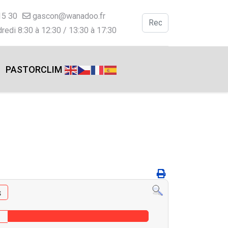
15 30
gascon@wanadoo.fr
Valider
redi 8:30 à 12:30 / 13:30 à 17:30
Type 2 or more charac
PASTORCLIM
s