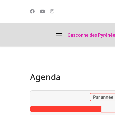
lts.
Gasconne des Pyréné
Agenda
Par année