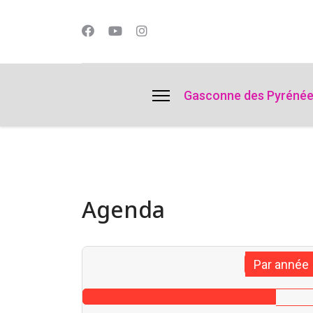
lts.
Gasconne des Pyréné
Agenda
Par année