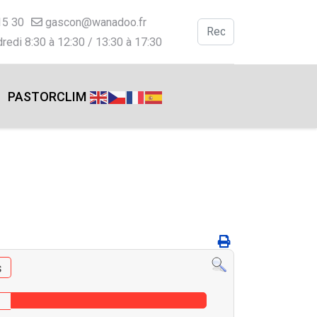
15 30
gascon@wanadoo.fr
Valider
redi 8:30 à 12:30 / 13:30 à 17:30
Type 2 or more charac
PASTORCLIM
s