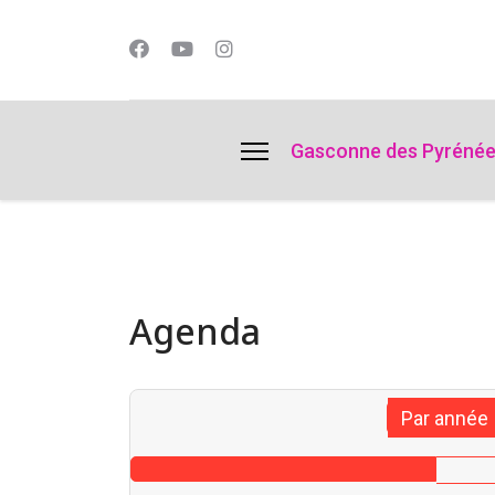
lts.
Gasconne des Pyréné
Agenda
Par année