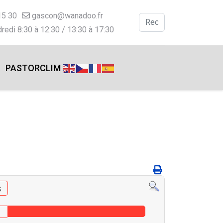
15 30
gascon@wanadoo.fr
Valider
redi 8:30 à 12:30 / 13:30 à 17:30
Type 2 or more charac
PASTORCLIM
s