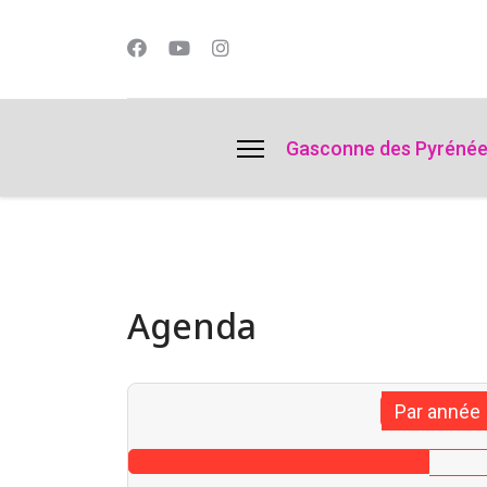
lts.
Gasconne des Pyréné
Agenda
Par année