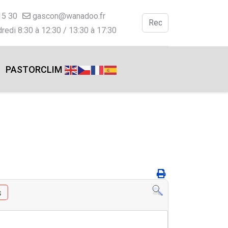
15 30
gascon@wanadoo.fr
Valider
redi 8:30 à 12:30 / 13:30 à 17:30
Type 2 or more charac
PASTORCLIM
s