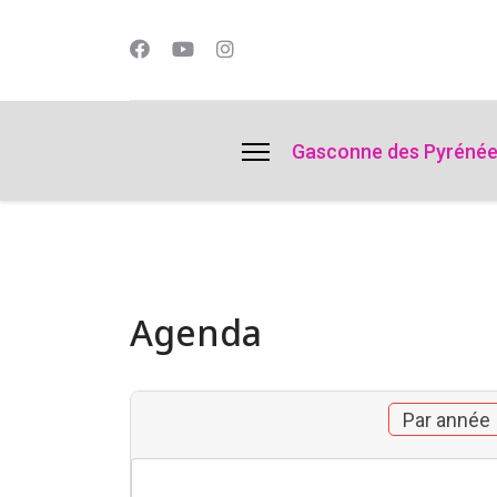
lts.
Gasconne des Pyréné
Agenda
Par année