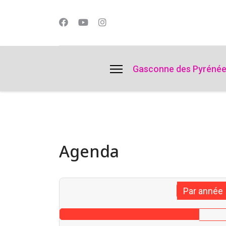
lts.
Gasconne des Pyréné
Agenda
Par année