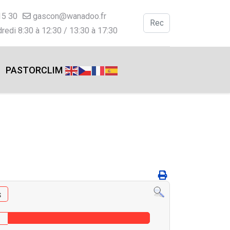
15 30
gascon@wanadoo.fr
Valider
redi 8:30 à 12:30 / 13:30 à 17:30
Type 2 or more charac
PASTORCLIM
s