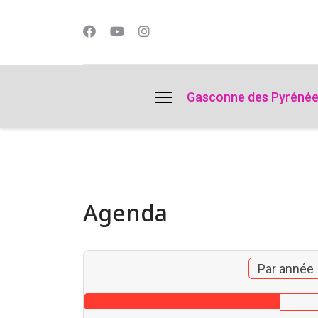
lts.
Gasconne des Pyréné
Agenda
Par année