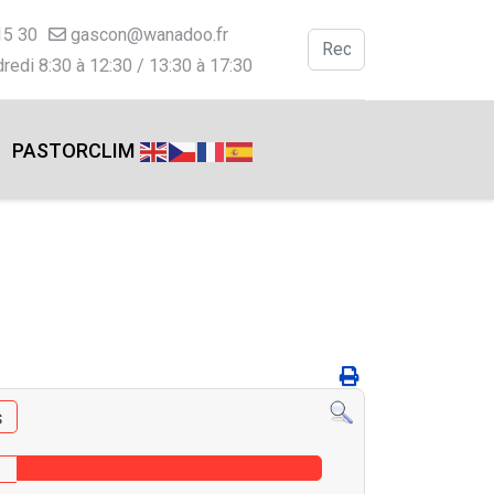
15 30
gascon@wanadoo.fr
Valider
redi 8:30 à 12:30 / 13:30 à 17:30
Type 2 or more charac
PASTORCLIM
s