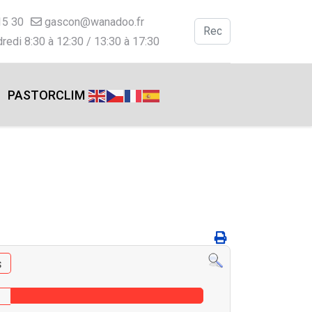
15 30
gascon@wanadoo.fr
Valider
redi 8:30 à 12:30 / 13:30 à 17:30
Type 2 or more charac
PASTORCLIM
s