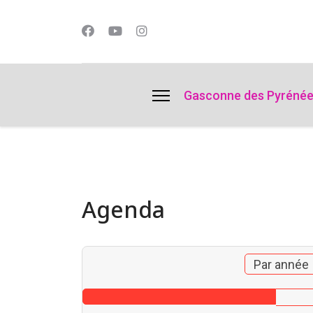
lts.
Gasconne des Pyréné
Agenda
Par année