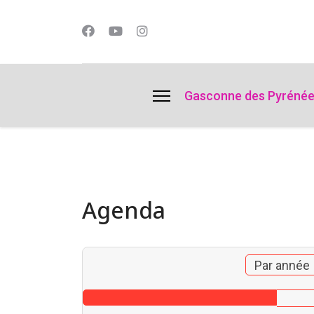
lts.
Gasconne des Pyréné
Agenda
Par année