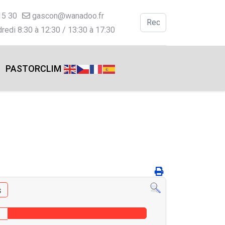
15 30
gascon@wanadoo.fr
Valider
redi 8:30 à 12:30 / 13:30 à 17:30
Type 2 or more charac
PASTORCLIM
s