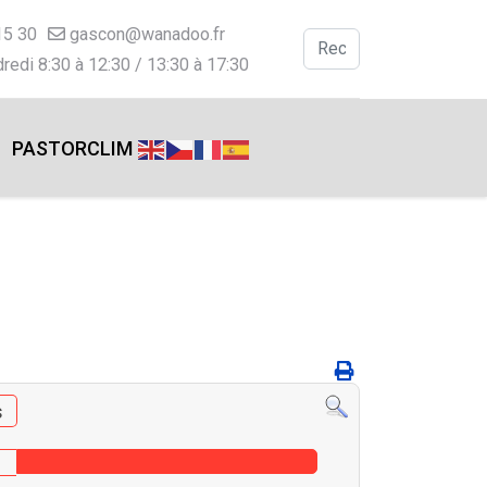
15 30
gascon@wanadoo.fr
Valider
redi 8:30 à 12:30 / 13:30 à 17:30
Type 2 or more charac
PASTORCLIM
s