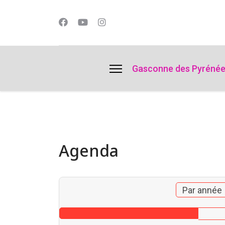
lts.
Gasconne des Pyréné
Agenda
Par année