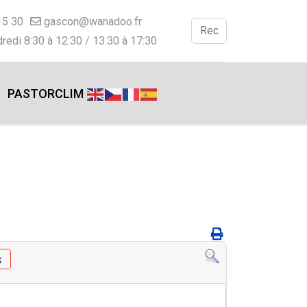
15 30
gascon@wanadoo.fr
Valider
redi 8:30 à 12:30 / 13:30 à 17:30
Type 2 or more charac
PASTORCLIM
s