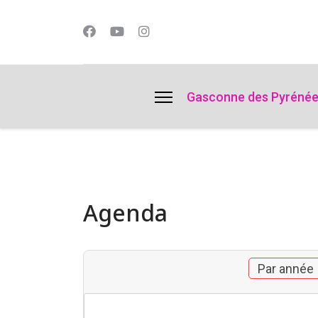
lts.
Gasconne des Pyréné
Agenda
Par année