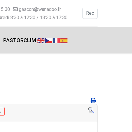
15 30
gascon@wanadoo.fr
Valider
redi 8:30 à 12:30 / 13:30 à 17:30
Type 2 or more charac
PASTORCLIM
s