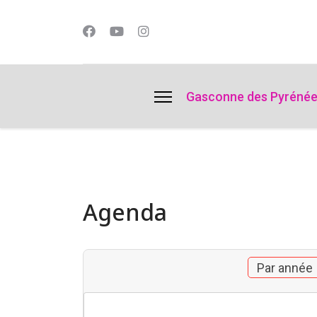
lts.
Gasconne des Pyréné
Agenda
Par année