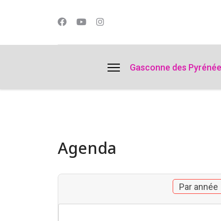
lts.
Gasconne des Pyréné
Agenda
Par année