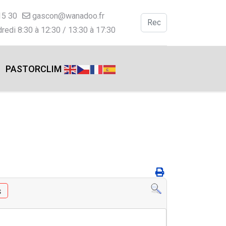
15 30
gascon@wanadoo.fr
Valider
redi 8:30 à 12:30 / 13:30 à 17:30
Type 2 or more charac
PASTORCLIM
s