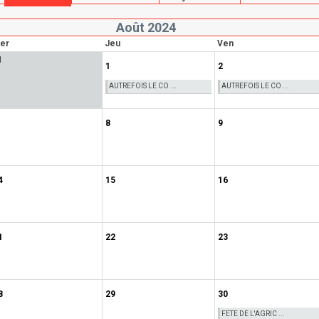
Août 2024
er
Jeu
Ven
1
1
2
AUTREFOIS LE CO ...
AUTREFOIS LE CO ...
8
9
4
15
16
1
22
23
8
29
30
FETE DE L'AGRIC ...