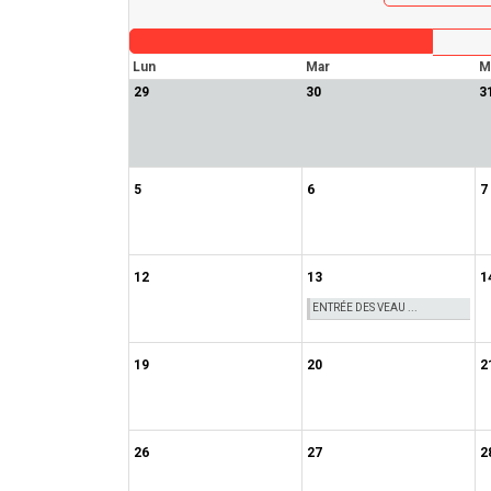
Lun
Mar
M
29
30
3
5
6
7
12
13
1
ENTRÉE DES VEAU ...
19
20
2
26
27
2