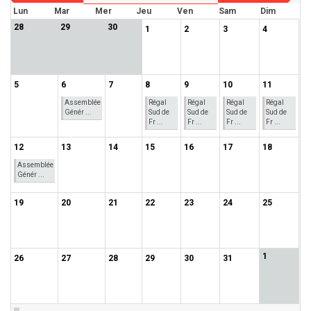
Lun
Mar
Mer
Jeu
Ven
Sam
Dim
28
29
30
1
2
3
4
5
6
7
8
9
10
11
Assemblée
Régal
Régal
Régal
Régal
Génér ...
Sud de
Sud de
Sud de
Sud de
Fr ...
Fr ...
Fr ...
Fr ...
12
13
14
15
16
17
18
Assemblée
Génér ...
19
20
21
22
23
24
25
1
26
27
28
29
30
31