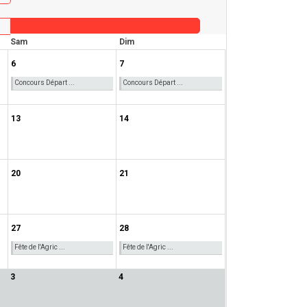
Sam
Dim
6
7
Concours Départ ...
Concours Départ ...
13
14
20
21
27
28
Fête de l'Agric ...
Fête de l'Agric ...
3
4