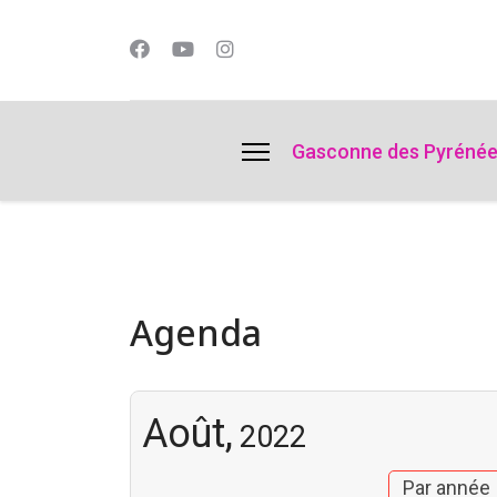
lts.
Gasconne des Pyréné
Agenda
Août,
2022
Par année