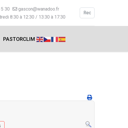
15 30
gascon@wanadoo.fr
Valider
redi 8:30 à 12:30 / 13:30 à 17:30
Type 2 or more charac
PASTORCLIM
s