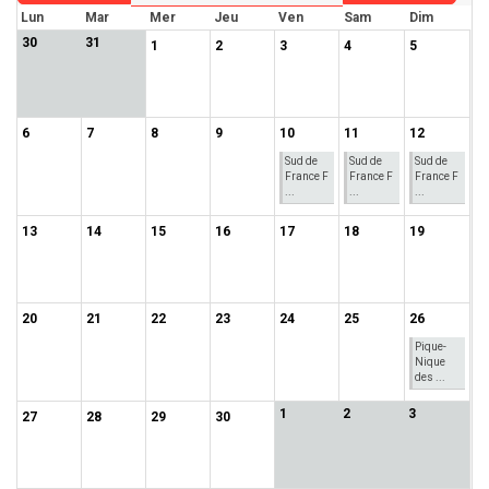
Lun
Mar
Mer
Jeu
Ven
Sam
Dim
30
31
1
2
3
4
5
6
7
8
9
10
11
12
Sud de
Sud de
Sud de
France F
France F
France F
...
...
...
13
14
15
16
17
18
19
20
21
22
23
24
25
26
Pique-
Nique
des ...
1
2
3
27
28
29
30