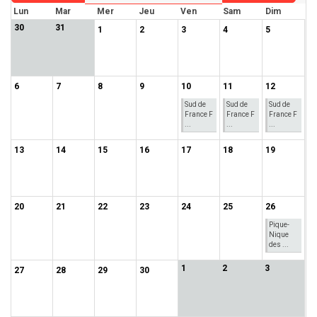
Lun
Mar
Mer
Jeu
Ven
Sam
Dim
30
31
1
2
3
4
5
6
7
8
9
10
11
12
Sud de
Sud de
Sud de
France F
France F
France F
...
...
...
13
14
15
16
17
18
19
20
21
22
23
24
25
26
Pique-
Nique
des ...
1
2
3
27
28
29
30