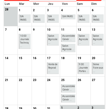
Lun
Mar
Mer
Jeu
Ven
Sam
Dim
28
1
2
3
4
5
6
SIA
SIA
SIA
SIA PARIS
SIA
SIA
PARIS
PARIS
PARIS
PARIS
PARIS
7
8
9
10
11
12
13
10:00
Salon
Assemblée
Salon
Salon
Journée
Agricole
Génér ...
Agricole
Agricole
Techniq
...
...
...
Salon
...
Agricole ...
14
15
16
17
18
19
20
Vente de
9:00
5ème
Reprod
Journée
Foire aux
...
Portes ...
...
21
22
23
24
25
26
27
Assemblée
Génér ...
Assemblée
Génér ...
1
2
3
28
29
30
31