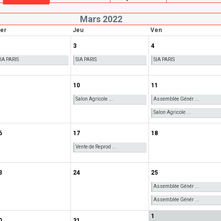
Mars 2022
er
Jeu
Ven
3
4
IA PARIS
SIA PARIS
SIA PARIS
10
11
Salon Agricole ...
Assemblée Génér ...
Salon Agricole ...
6
17
18
Vente de Reprod ...
3
24
25
Assemblée Génér ...
Assemblée Génér ...
1
0
31