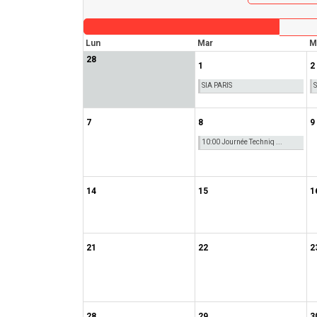
Lun
Mar
M
28
1
2
SIA PARIS
S
7
8
9
10:00 Journée Techniq ...
14
15
1
21
22
2
28
29
3