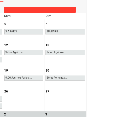
Sam
Dim
5
6
SIA PARIS
SIA PARIS
12
13
Salon Agricole ...
Salon Agricole ...
19
20
9:00 Journée Portes ...
5ème Foire aux ...
26
27
2
3