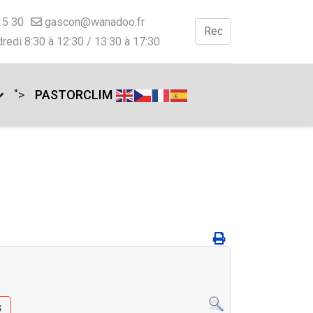
15 30
gascon@wanadoo.fr
Valider
redi 8:30 à 12:30 / 13:30 à 17:30
Type 2 or more charac
">
PASTORCLIM
s