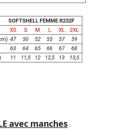
SOFTSHELL FEMME R232F
XS
S
M
L
XL
2XL
 cm)
47
50
52
55
57
59
63
64
65
66
67
68
)
11
11,5
12
12,5
13
13,5
PLE avec manches