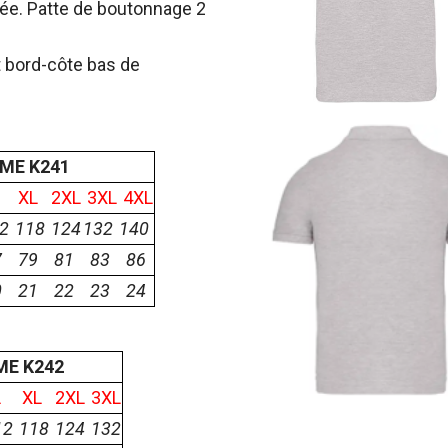
tée. Patte de boutonnage 2
t bord-côte bas de
MME K241
XL
2XL
3XL
4XL
2
118
124
132
140
7
79
81
83
86
0
21
22
23
24
MME K242
L
XL
2XL
3XL
12
118
124
132