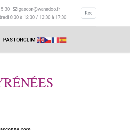
15 30
gascon@wanadoo.fr
Valider
redi 8:30 à 12:30 / 13:30 à 17:30
Type 2 or more charac
PASTORCLIM
YRÉNÉES
gasconne.com