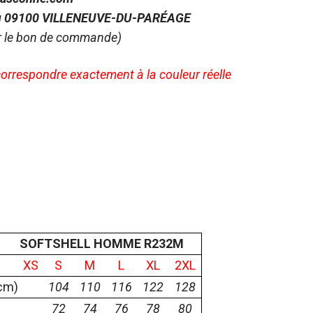
u 09100 VILLENEUVE-DU-PARÉAGE
ur le bon de commande)
 correspondre exactement à la couleur réelle
SOFTSHELL HOMME R232M
XS
S
M
L
XL
2XL
 cm)
104
110
116
122
128
72
74
76
78
80