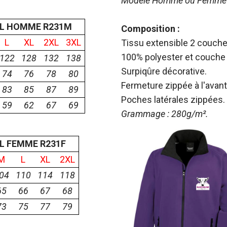
Modèle Homme ou Femme
LL HOMME R231M
Composition :
L
XL
2XL
3XL
Tissu extensible 2 couches
100% polyester et couche 
122
128
132
138
Surpiqûre décorative.
74
76
78
80
Fermeture zippée à l'ava
83
85
87
89
Poches latérales zippées. 
59
62
67
69
Grammage : 280g/m².
LL FEMME R231F
M
L
XL
2XL
04
110
114
118
65
66
67
68
73
75
77
79