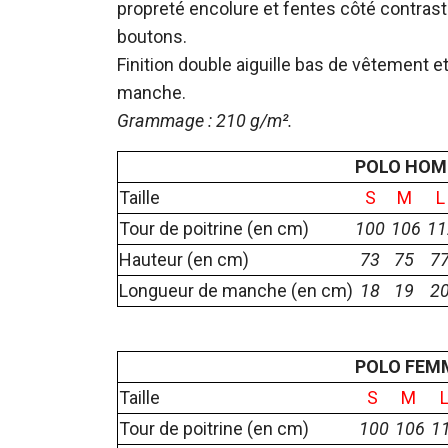
propreté encolure et fentes côté contras
boutons.
Finition double aiguille bas de vêtement e
manche.
Grammage : 210 g/m².
POLO HO
Taille
S
M
L
Tour de poitrine (en cm)
100
106
11
Hauteur (en cm)
73
75
7
Longueur de manche (en cm)
18
19
2
POLO FE
Taille
S
M
Tour de poitrine (en cm)
100
106
1