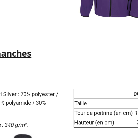
manches
D
 Silver : 70% polyester /
70% polyamide / 30%
Taille
Tour de poitrine (en cm)
1
Hauteur (en cm)
: 340 g/m².