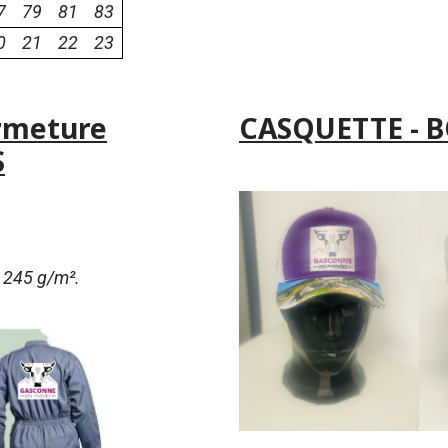
7
79
81
83
0
21
22
23
rmeture
CASQUETTE - B
S
 245 g/m².