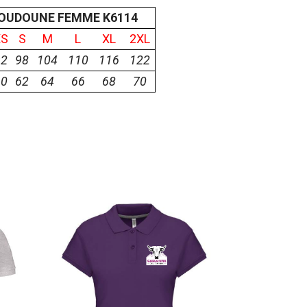
OUDOUNE FEMME K6114
XS
S
M
L
XL
2XL
92
98
104
110
116
122
60
62
64
66
68
70