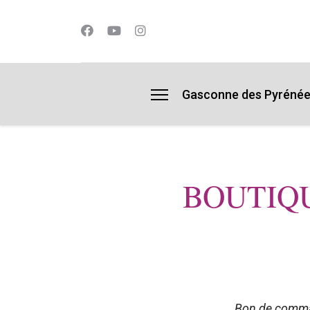
lts.
Gasconne des Pyréné
BOUTIQ
Bon de comman