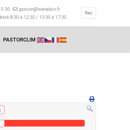
15 30
gascon@wanadoo.fr
Valider
redi 8:30 à 12:30 / 13:30 à 17:30
Type 2 or more charac
PASTORCLIM
s