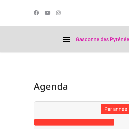
lts.
Gasconne des Pyréné
Agenda
Par année