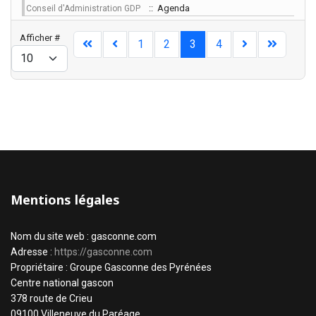
:: Agenda
Conseil d'Administration GDP
Limite de la pagination
Afficher #
1
2
3
4
Mentions légales
Nom du site web : gasconne.com
Adresse :
https://gasconne.com
Propriétaire : Groupe Gasconne des Pyrénées
Centre national gascon
378 route de Crieu
09100 Villeneuve du Paréage