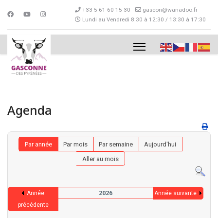
+33 5 61 60 15 30
gascon@wanadoo.fr
Lundi au Vendredi 8:30 à 12:30 / 13:30 à 17:30
Agenda
Par année
Par mois
Par semaine
Aujourd'hui
Aller au mois
2026
Année
Année suivante
précédente