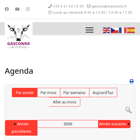
+33 5 61 60 15 30
gascon@wanadoo.fr
Lundi au Vendredi 8:30 à 12:30 / 13:30 à 17:30
Agenda
Par année
Par mois
Par semaine
Aujourd'hui
Aller au mois
2026
Année
Année suivante
précédente